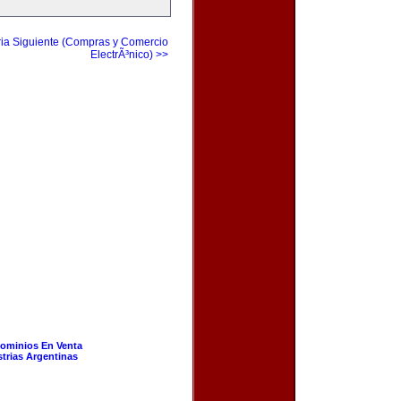
ia Siguiente (Compras y Comercio
ElectrÃ³nico) >>
ominios En Venta
strias Argentinas