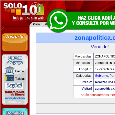
zonapolitica
Vendido!
Mayusculas:
ZONAPOLITI
Minusculas:
zonapolitica.
Longitud:
12 caracteres
Categorias:
Gobierno
,
Por
Precio:
Realizar una o
Visitar!
zonapolitica.
Serán consideradas ofer