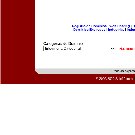
Registro de Dominios
|
Web Hosting
|
D
Dominios Expirados
|
Industrias
|
Indu
Categorías de Dominio:
[Pág. princi
** Precios expre
© 2002/2022 Solo10.com