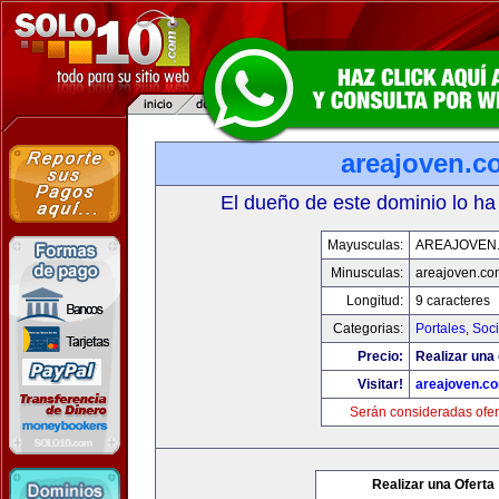
areajoven.c
El dueño de este dominio lo ha
Mayusculas:
AREAJOVEN
Minusculas:
areajoven.co
Longitud:
9 caracteres
Categorias:
Portales
,
Soc
Precio:
Realizar una 
Visitar!
areajoven.c
Serán consideradas ofer
Realizar una Oferta