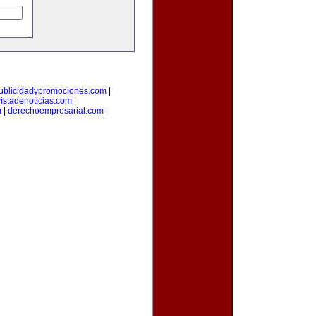
ublicidadypromociones.com
|
vistadenoticias.com
|
m
|
derechoempresarial.com
|