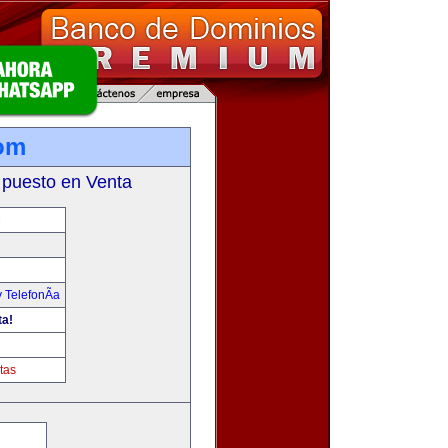
om
 puesto en Venta
M
 TelefonÃ­a
ta!
tas