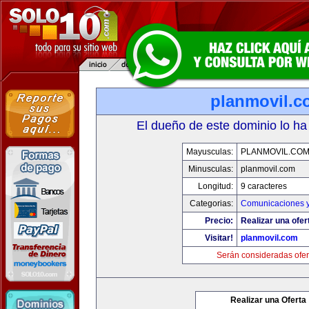
planmovil.c
El dueño de este dominio lo ha
Mayusculas:
PLANMOVIL.CO
Minusculas:
planmovil.com
Longitud:
9 caracteres
Categorias:
Comunicaciones y
Precio:
Realizar una ofer
Visitar!
planmovil.com
Serán consideradas ofer
Realizar una Oferta