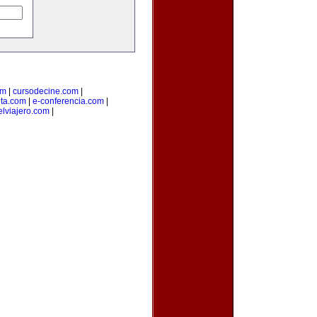
om
|
cursodecine.com
|
nta.com
|
e-conferencia.com
|
elviajero.com
|