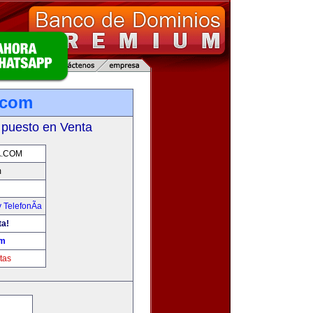
.com
 puesto en Venta
A.COM
m
 TelefonÃ­a
ta!
om
tas