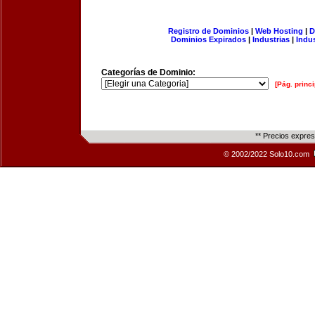
Registro de Dominios
|
Web Hosting
|
D
Dominios Expirados
|
Industrias
|
Indu
Categorías de Dominio:
[Pág. princi
** Precios expre
© 2002/2022 Solo10.com