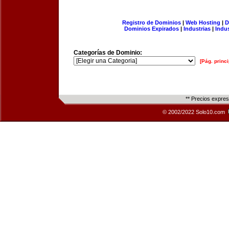
Registro de Dominios
|
Web Hosting
|
D
Dominios Expirados
|
Industrias
|
Indu
Categorías de Dominio:
[Pág. princi
** Precios expre
© 2002/2022 Solo10.com