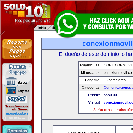
conexionmovi
El dueño de este dominio lo ha
Mayusculas:
CONEXIONMOVI
Minusculas:
conexionmovil.co
Longitud:
13 caracteres
Categorias:
Comunicaciones y
Precio:
$550.00
Visitar!
conexionmovil.c
Serán consideradas ofer
R