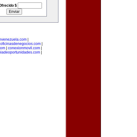
Ofrecido $
nvenezuela.com
|
|
oficinasdenegocios.com
|
com
|
conexionmovil.com
|
uiadeoportunidades.com
|