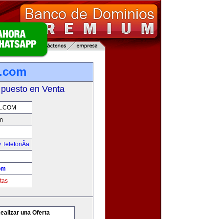
l.com
 puesto en Venta
L.COM
m
 TelefonÃ­a
om
tas
ealizar una Oferta