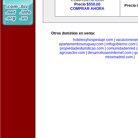
COMPRAR AHORA
Precio $
550.00
Precio 
COMPRAR AHORA
Otros dominios en venta:
hotelesyhospedaje.com
|
vacacionese
apartamentosuruguay.com
|
infogobierno.com
propiedadesturisticas.com
|
comunidadenred.
agrosector.com
|
desarrolloseninternet.com
|
g
missmadrid.com
|